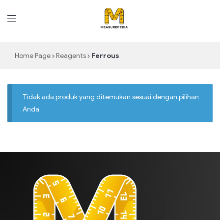
MeasurePedia
Home Page
Reagents
Ferrous
Tidak ada produk yang ditemukan sesuai dengan pilihan
Anda.