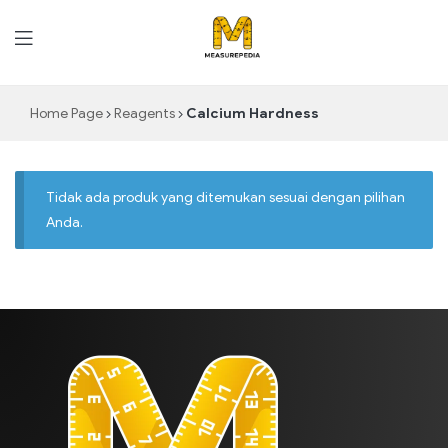
MeasurePedia
Home Page
Reagents
Calcium Hardness
Tidak ada produk yang ditemukan sesuai dengan pilihan
Anda.