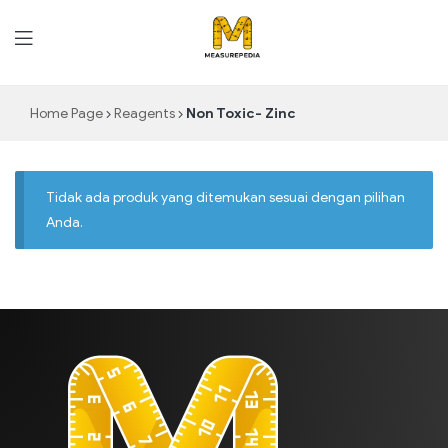
MeasurePedia
Home Page
Reagents
Non Toxic- Zinc
Tidak ada produk yang ditemukan sesuai dengan pilihan
Anda.