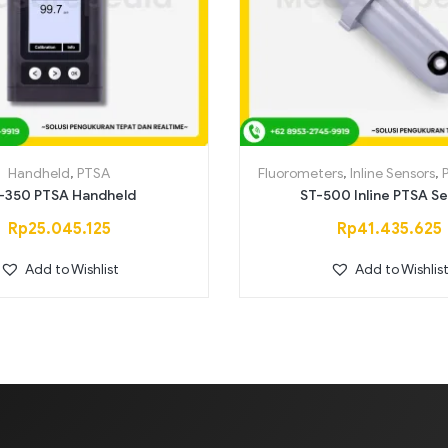
Saring
Handheld
,
PTSA
Fluorometers
,
Inline Sensors
,
-350 PTSA Handheld
ST-500 Inline PTSA S
Rp
25.045.125
Rp
41.435.625
Add to Wishlist
Add to Wishlis