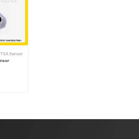
PTSA Sensor
ensor
t