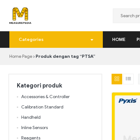
MeasurePedia
Categories
HOME
P
Solusi
Pengukuran
Home Page
Produk dengan tag “PTSA”
yang
Tepat
dan
Realtime
Kategori produk
Accessories & Controller
Calibration Standard
Handheld
Inline Sensors
Reagents