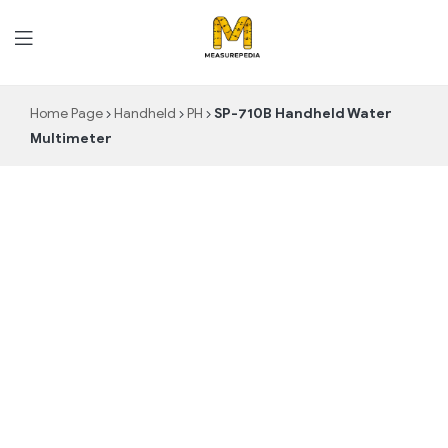
MeasurePedia
Home Page
Handheld
PH
SP-710B Handheld Water
Multimeter