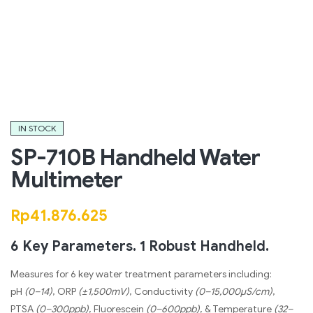
IN STOCK
SP-710B Handheld Water
Multimeter
Rp
41.876.625
6 Key Parameters. 1 Robust Handheld.
Measures for 6 key water treatment parameters including:
pH
(0–14)
, ORP
(±1,500mV)
, Conductivity
(0–15,000µS/cm)
,
PTSA
(0–300ppb)
, Fluorescein
(0–600ppb)
, & Temperature
(32–