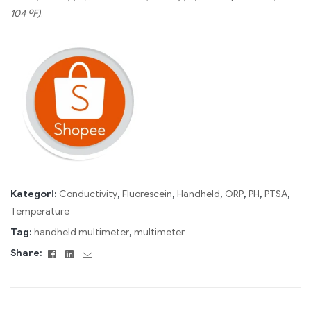
104 ºF)
.
Kategori:
Conductivity
,
Fluorescein
,
Handheld
,
ORP
,
PH
,
PTSA
,
Temperature
Tag:
handheld multimeter
,
multimeter
Facebook
Linkedin
Email
Share: