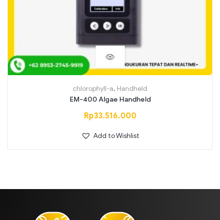
chlorophyll-a
,
Handheld
EM-400 Algae Handheld
Rp
33.516.000
Add to Wishlist