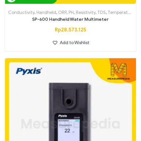
Conductivity
,
Handheld
,
ORP
,
PH
,
Resistivity
,
TDS
,
Temperature
SP-600 Handheld Water Multimeter
Rp
28.573.125
Add to Wishlist