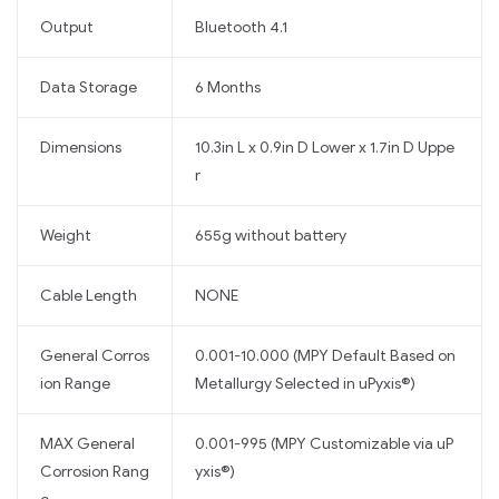
Output
Bluetooth 4.1
Data Storage
6 Months
Dimensions
10.3in L x 0.9in D Lower x 1.7in D Uppe
r
Weight
655g without battery
Cable Length
NONE
General Corros
0.001-10.000 (MPY Default Based on
ion Range
Metallurgy Selected in uPyxis®)
MAX General
0.001-995 (MPY Customizable via uP
Corrosion Rang
yxis®)