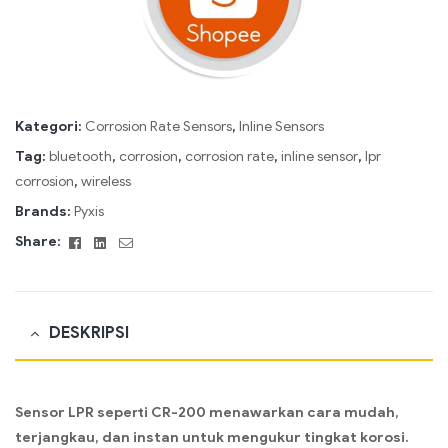
Kategori:
Corrosion Rate Sensors
,
Inline Sensors
Tag:
bluetooth
,
corrosion
,
corrosion rate
,
inline sensor
,
lpr
corrosion
,
wireless
Brands:
Pyxis
Facebook
Linkedin
Email
Share:
DESKRIPSI
Sensor LPR seperti CR-200 menawarkan cara mudah,
terjangkau, dan instan untuk mengukur tingkat korosi.