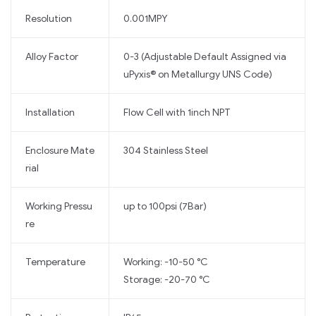
Resolution
0.001MPY
Alloy Factor
0-3 (Adjustable Default Assigned via
uPyxis® on Metallurgy UNS Code)
Installation
Flow Cell with 1inch NPT
Enclosure Mate
304 Stainless Steel
rial
Working Pressu
up to 100psi (7Bar)
re
Temperature
Working: -10-50 °C
Storage: -20-70 °C