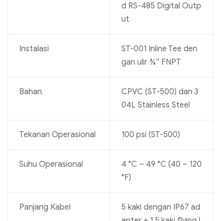
d RS-485 Digital Outp
ut
Instalasi
ST-001 Inline Tee den
gan ulir ¾” FNPT
Bahan
CPVC (ST-500) dan 3
04L Stainless Steel
Tekanan Operasional
100 psi (ST-500)
Suhu Operasional
4 °C – 49 °C (40 – 120
°F)
Panjang Kabel
5 kaki dengan IP67 ad
apter + 1.5 kaki flying l