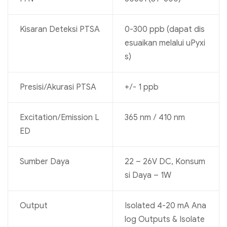
Kisaran Deteksi PTSA
0-300 ppb (dapat dis
esuaikan melalui uPyxi
s)
Presisi/Akurasi PTSA
+/- 1 ppb
Excitation/Emission L
365 nm / 410 nm
ED
Sumber Daya
22 – 26V DC, Konsum
si Daya – 1W
Output
Isolated 4-20 mA Ana
log Outputs & Isolate