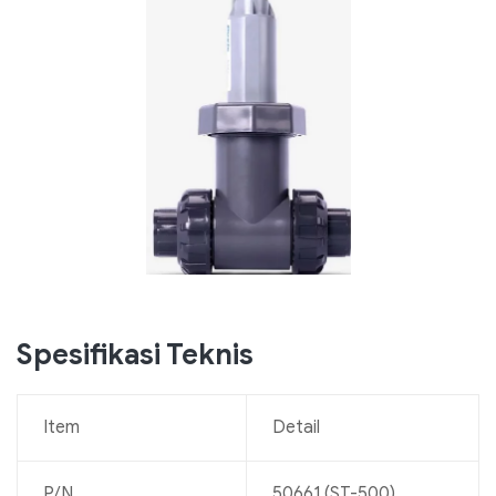
Spesifikasi Teknis
Item
Detail
P/N
50661 (ST-500)