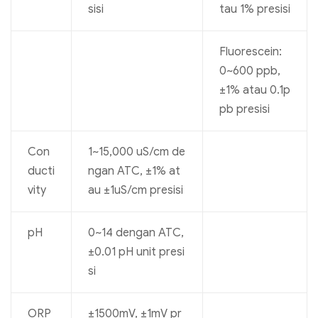
sisi
tau 1% presisi
Fluorescein:
0~600 ppb,
±1% atau 0.1p
pb presisi
Con
1~15,000 uS/cm de
ducti
ngan ATC, ±1% at
vity
au ±1uS/cm presisi
pH
0~14 dengan ATC,
±0.01 pH unit presi
si
ORP
±1500mV, ±1mV pr