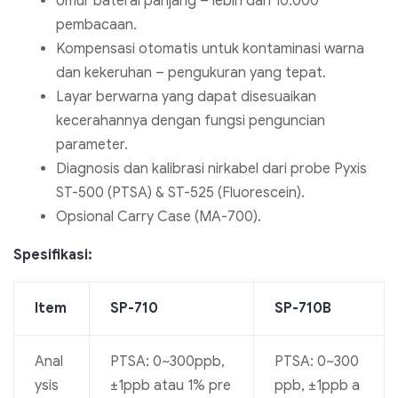
Umur baterai panjang – lebih dari 10.000
pembacaan.
Kompensasi otomatis untuk kontaminasi warna
dan kekeruhan – pengukuran yang tepat.
Layar berwarna yang dapat disesuaikan
kecerahannya dengan fungsi penguncian
parameter.
Diagnosis dan kalibrasi nirkabel dari probe Pyxis
ST-500 (PTSA) & ST-525 (Fluorescein).
Opsional Carry Case (MA-700).
Spesifikasi:
Item
SP-710
SP-710B
Anal
PTSA: 0~300ppb,
PTSA: 0~300
ysis
±1ppb atau 1% pre
ppb, ±1ppb a