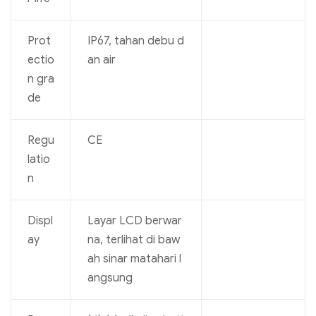
Prot
IP67, tahan debu d
ectio
an air
n gra
de
Regu
CE
latio
n
Displ
Layar LCD berwar
ay
na, terlihat di baw
ah sinar matahari l
angsung