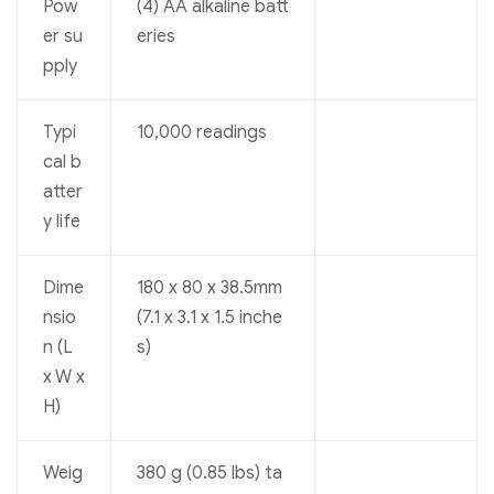
Pow
(4) AA alkaline batt
er su
eries
pply
Typi
10,000 readings
cal b
atter
y life
Dime
180 x 80 x 38.5mm
nsio
(7.1 x 3.1 x 1.5 inche
n (L
s)
x W x
H)
Weig
380 g (0.85 lbs) ta