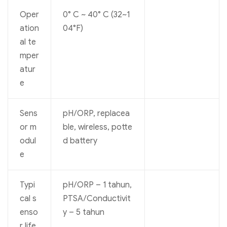
Oper
0° C ~ 40° C (32~1
ation
04°F)
al te
mper
atur
e
Sens
pH/ORP, replacea
or m
ble, wireless, potte
odul
d battery
e
Typi
pH/ORP – 1 tahun,
cal s
PTSA/Conductivit
enso
y – 5 tahun
r life