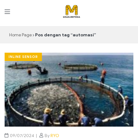
MeasurePedia
Home Page
Pos dengan tag “automasi”
INLINE SENSOR
09/07/2024
By
RYO