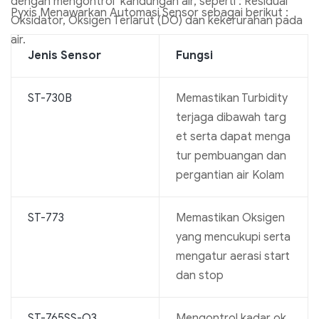
dengan mengontrol kandungan air, seperti : Residual
Pyxis Menawarkan Automasi Sensor sebagai berikut :
Oksidator, Oksigen Terlarut (DO) dan kekerurahan pada
air.
Jenis Sensor
Fungsi
ST-730B
Memastikan Turbidity
terjaga dibawah targ
et serta dapat menga
tur pembuangan dan
pergantian air Kolam
ST-773
Memastikan Oksigen
yang mencukupi serta
mengatur aerasi start
dan stop
ST-765SS-O3
Mengontrol kadar ok