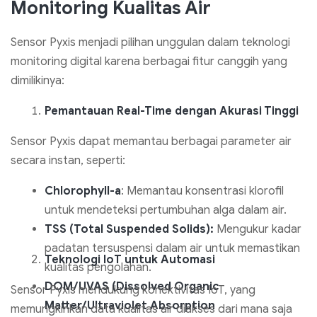
Monitoring Kualitas Air
Sensor Pyxis menjadi pilihan unggulan dalam teknologi
monitoring digital karena berbagai fitur canggih yang
dimilikinya:
Pemantauan Real-Time dengan Akurasi Tinggi
Sensor Pyxis dapat memantau berbagai parameter air
secara instan, seperti:
Chlorophyll-a
: Memantau konsentrasi klorofil
untuk mendeteksi pertumbuhan alga dalam air.
TSS (Total Suspended Solids):
Mengukur kadar
padatan tersuspensi dalam air untuk memastikan
Teknologi IoT untuk Automasi
kualitas pengolahan.
DOM/UVAS (Dissolved Organic
Sensor Pyxis mendukung konektivitas IoT, yang
Matter/Ultraviolet Absorption
memungkinkan data kualitas air diakses dari mana saja