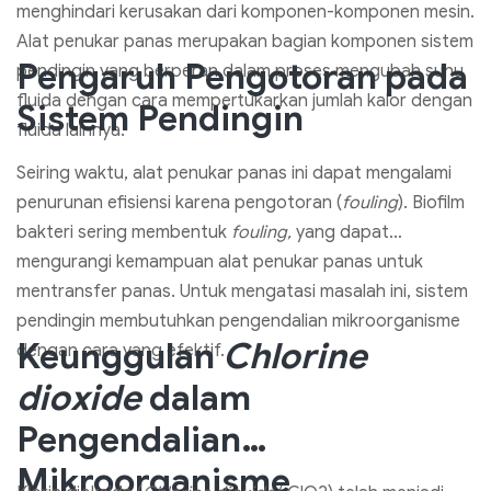
menghindari kerusakan dari komponen-komponen mesin.
Alat penukar panas merupakan bagian komponen sistem
Pengaruh Pengotoran pada
pendingin yang berperan dalam proses mengubah suhu
fluida dengan cara mempertukarkan jumlah kalor dengan
Sistem Pendingin
fluida lainnya.
Seiring waktu, alat penukar panas ini dapat mengalami
penurunan efisiensi karena pengotoran (
fouling
). Biofilm
bakteri sering membentuk
fouling,
yang dapat
mengurangi kemampuan alat penukar panas untuk
mentransfer panas. Untuk mengatasi masalah ini, sistem
pendingin membutuhkan pengendalian mikroorganisme
Keunggulan
Chlorine
dengan cara yang efektif.
dioxide
dalam
Pengendalian
Mikroorganisme