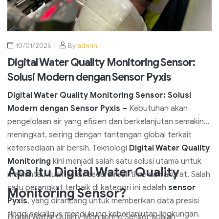
10/01/2025
By
admin
Digital Water Quality Monitoring Sensor:
Solusi Modern dengan Sensor Pyxis
Digital Water Quality Monitoring Sensor: Solusi
Modern dengan Sensor Pyxis –
Kebutuhan akan
pengelolaan air yang efisien dan berkelanjutan semakin
meningkat, seiring dengan tantangan global terkait
ketersediaan air bersih. Teknologi
Digital Water Quality
Monitoring
kini menjadi salah satu solusi utama untuk
Apa Itu Digital Water Quality
memantau kualitas air secara real-time dan akurat. Salah
satu perangkat terbaik di kategori ini adalah
sensor
Monitoring Sensor?
Pyxis
, yang dirancang untuk memberikan data presisi
tinggi sekaligus mendukung keberlanjutan lingkungan.
Digital Water Quality Monitoring Sensor adalah