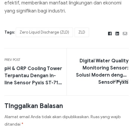
efektif, memberikan manfaat lingkungan dan ekonomi
yang signifikan bagi industri.
Tags:
Zero Liquid Discharge (ZLD)
ZLD
Facebook
Linked
Ema
PREV POST
Digital Water Quality
Monitoring Sensor:
pH & ORP Cooling Tower
Solusi Modern dengan
Terpantau Dengan In-
NEXT POST
Sensor Pyxis
line Sensor Pyxis ST-71
Series
Tinggalkan Balasan
Alamat email Anda tidak akan dipublikasikan.
Ruas yang wajib
ditandai
*