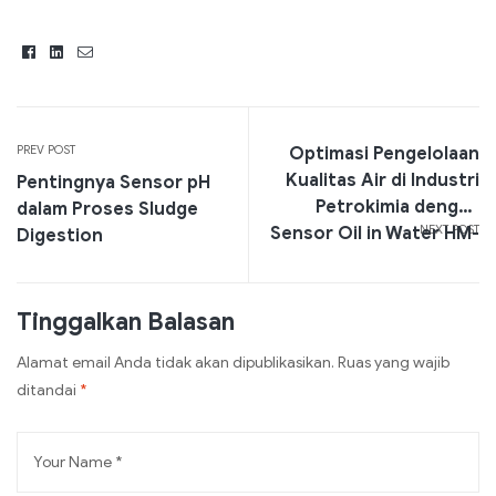
Facebook
Linkedin
Email
PREV POST
Optimasi Pengelolaan
Kualitas Air di Industri
Pentingnya Sensor pH
Petrokimia dengan
dalam Proses Sludge
NEXT POST
Sensor Oil in Water HM-
Digestion
500
Tinggalkan Balasan
Alamat email Anda tidak akan dipublikasikan.
Ruas yang wajib
ditandai
*